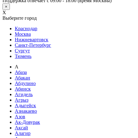
Поддержка отвечает с 09:00 - 18:00 (время Москвы)
×
X
Выберите город
Краснодар
Москва
Нижневартовск
Санкт-Петербург
Сургут
Тюмень
А
Абаза
Абакан
Абдулино
Абинск
Агидель
Агрыз
Адыгейск
Азнакаево
Азов
Ак-Довурак
Аксай
Алагир