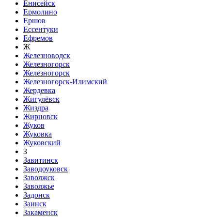
Енисейск
Ермолино
Ершов
Ессентуки
Ефремов
Ж
Железноводск
Железногорск
Железногорск
Железногорск-Илимский
Жердевка
Жигулёвск
Жиздра
Жирновск
Жуков
Жуковка
Жуковский
З
Завитинск
Заводоуковск
Заволжск
Заволжье
Задонск
Заинск
Закаменск