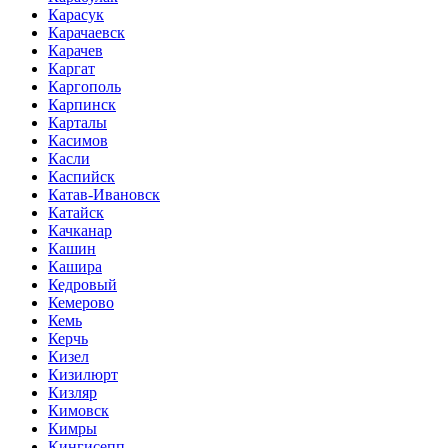
Карасук
Карачаевск
Карачев
Каргат
Каргополь
Карпинск
Карталы
Касимов
Касли
Каспийск
Катав-Ивановск
Катайск
Качканар
Кашин
Кашира
Кедровый
Кемерово
Кемь
Керчь
Кизел
Кизилюрт
Кизляр
Кимовск
Кимры
Кингисепп