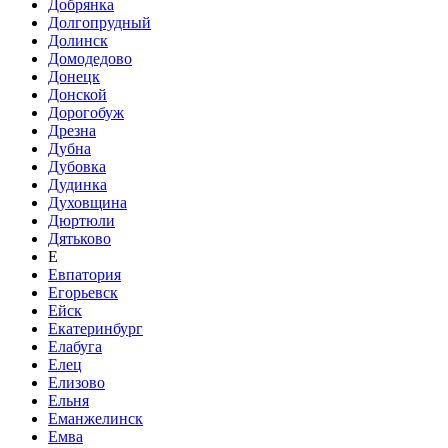
Добрянка
Долгопрудный
Долинск
Домодедово
Донецк
Донской
Дорогобуж
Дрезна
Дубна
Дубовка
Дудинка
Духовщина
Дюртюли
Дятьково
Е
Евпатория
Егорьевск
Ейск
Екатеринбург
Елабуга
Елец
Елизово
Ельня
Еманжелинск
Емва