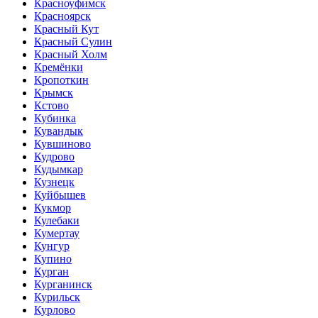
Красноуфимск
Красноярск
Красный Кут
Красный Сулин
Красный Холм
Кремёнки
Кропоткин
Крымск
Кстово
Кубинка
Кувандык
Кувшиново
Кудрово
Кудымкар
Кузнецк
Куйбышев
Кукмор
Кулебаки
Кумертау
Кунгур
Купино
Курган
Курганинск
Курильск
Курлово