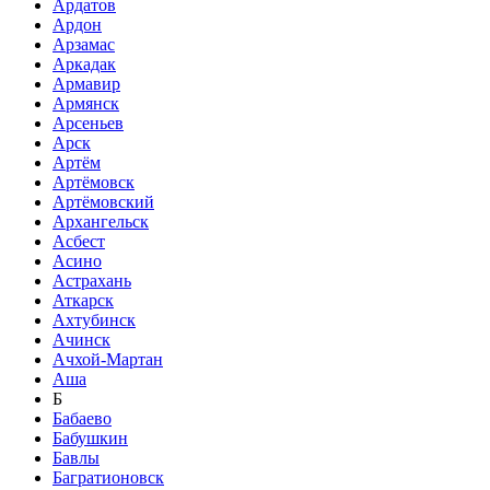
Ардатов
Ардон
Арзамас
Аркадак
Армавир
Армянск
Арсеньев
Арск
Артём
Артёмовск
Артёмовский
Архангельск
Асбест
Асино
Астрахань
Аткарск
Ахтубинск
Ачинск
Ачхой-Мартан
Аша
Б
Бабаево
Бабушкин
Бавлы
Багратионовск