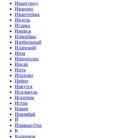
Ивангород
Иваново
Ивантеевка
Ивдель
Игарка
Ижевск
Избербаш
Изобильный
Иланский
Инза
Иннополис
Инсар
Инта
Ипатово
Ирбит
Иркутск
Исилькуль
Искитим
Истра
Ишим
Ишимбай
Й
Йошкар-Ола
К
Кадников