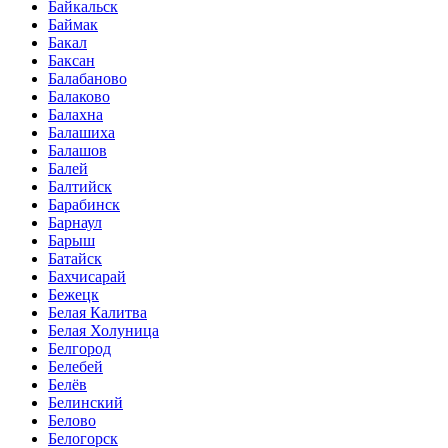
Байкальск
Баймак
Бакал
Баксан
Балабаново
Балаково
Балахна
Балашиха
Балашов
Балей
Балтийск
Барабинск
Барнаул
Барыш
Батайск
Бахчисарай
Бежецк
Белая Калитва
Белая Холуница
Белгород
Белебей
Белёв
Белинский
Белово
Белогорск