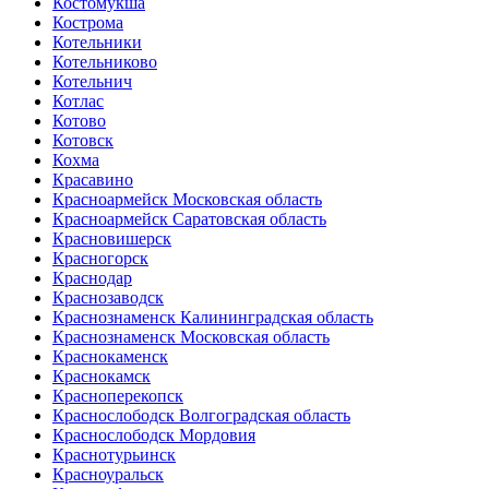
Костомукша
Кострома
Котельники
Котельниково
Котельнич
Котлас
Котово
Котовск
Кохма
Красавино
Красноармейск Московская область
Красноармейск Саратовская область
Красновишерск
Красногорск
Краснодар
Краснозаводск
Краснознаменск Калининградская область
Краснознаменск Московская область
Краснокаменск
Краснокамск
Красноперекопск
Краснослободск Волгоградская область
Краснослободск Мордовия
Краснотурьинск
Красноуральск