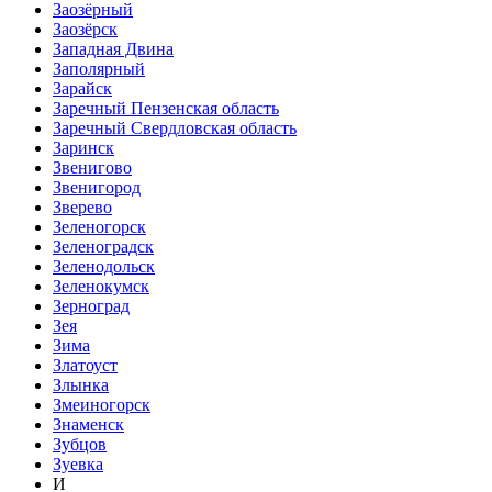
Заозёрный
Заозёрск
Западная Двина
Заполярный
Зарайск
Заречный Пензенская область
Заречный Свердловская область
Заринск
Звенигово
Звенигород
Зверево
Зеленогорск
Зеленоградск
Зеленодольск
Зеленокумск
Зерноград
Зея
Зима
Златоуст
Злынка
Змеиногорск
Знаменск
Зубцов
Зуевка
И