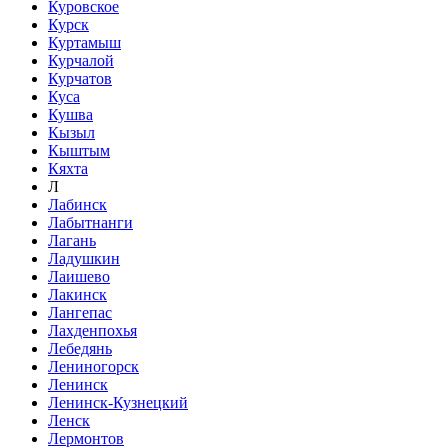
Куровское
Курск
Куртамыш
Курчалой
Курчатов
Куса
Кушва
Кызыл
Кыштым
Кяхта
Л
Лабинск
Лабытнанги
Лагань
Ладушкин
Лаишево
Лакинск
Лангепас
Лахденпохья
Лебедянь
Лениногорск
Ленинск
Ленинск-Кузнецкий
Ленск
Лермонтов