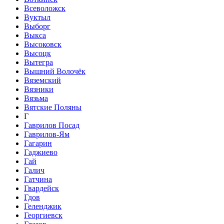
Всеволожск
Вуктыл
Выборг
Выкса
Высоковск
Высоцк
Вытегра
Вышний Волочёк
Вяземский
Вязники
Вязьма
Вятские Поляны
Г
Гаврилов Посад
Гаврилов-Ям
Гагарин
Гаджиево
Гай
Галич
Гатчина
Гвардейск
Гдов
Геленджик
Георгиевск