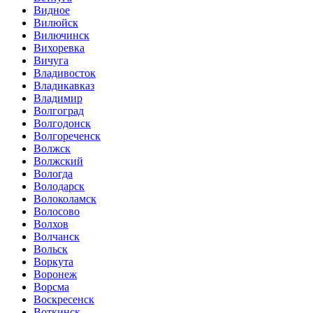
Видное
Вилюйск
Вилючинск
Вихоревка
Вичуга
Владивосток
Владикавказ
Владимир
Волгоград
Волгодонск
Волгореченск
Волжск
Волжский
Вологда
Володарск
Волоколамск
Волосово
Волхов
Волчанск
Вольск
Воркута
Воронеж
Ворсма
Воскресенск
Воткинск