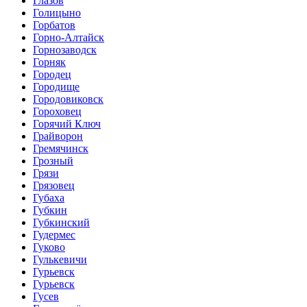
Глазов
Голицыно
Горбатов
Горно-Алтайск
Горнозаводск
Горняк
Городец
Городище
Городовиковск
Гороховец
Горячий Ключ
Грайворон
Гремячинск
Грозный
Грязи
Грязовец
Губаха
Губкин
Губкинский
Гудермес
Гуково
Гулькевичи
Гурьевск
Гурьевск
Гусев