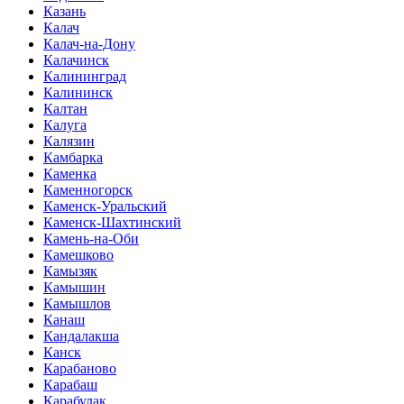
Казань
Калач
Калач-на-Дону
Калачинск
Калининград
Калининск
Калтан
Калуга
Калязин
Камбарка
Каменка
Каменногорск
Каменск-Уральский
Каменск-Шахтинский
Камень-на-Оби
Камешково
Камызяк
Камышин
Камышлов
Канаш
Кандалакша
Канск
Карабаново
Карабаш
Карабулак