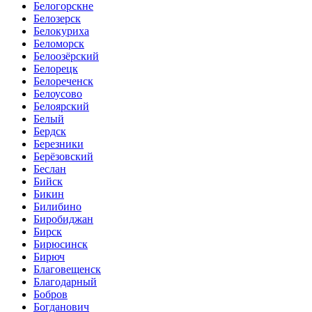
Белогорскне
Белозерск
Белокуриха
Беломорск
Белоозёрский
Белорецк
Белореченск
Белоусово
Белоярский
Белый
Бердск
Березники
Берёзовский
Беслан
Бийск
Бикин
Билибино
Биробиджан
Бирск
Бирюсинск
Бирюч
Благовещенск
Благодарный
Бобров
Богданович