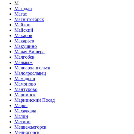
М
Магадан
Магас
Магнитогорск
Майкоп
Майский
Макаров
Макарьев
Макушино
Малая Вишера
Малгобек
Малмыж
Малоархангельск
Малоярославец
Мамадыш
Мамоново
Мантурово
Мариинск
Мариинский Посад
Маркс
Махачкала
Мглин
Мегион
Медвежьегорск
Медногорск