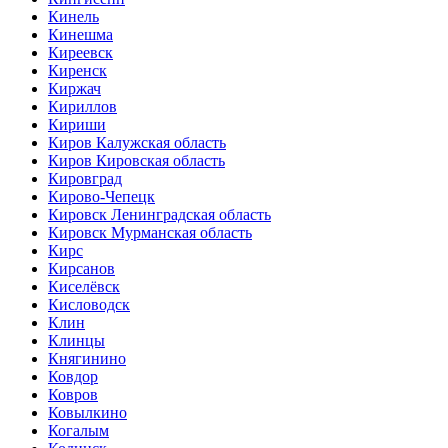
Кинель
Кинешма
Киреевск
Киренск
Киржач
Кириллов
Кириши
Киров Калужская область
Киров Кировская область
Кировград
Кирово-Чепецк
Кировск Ленинградская область
Кировск Мурманская область
Кирс
Кирсанов
Киселёвск
Кисловодск
Клин
Клинцы
Княгинино
Ковдор
Ковров
Ковылкино
Когалым