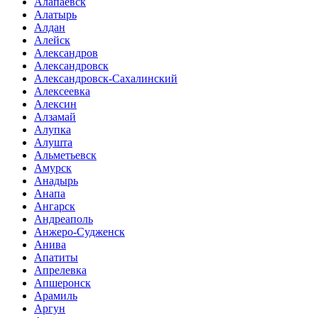
Алапаевск
Алатырь
Алдан
Алейск
Александров
Александровск
Александровск-Сахалинский
Алексеевка
Алексин
Алзамай
Алупка
Алушта
Альметьевск
Амурск
Анадырь
Анапа
Ангарск
Андреаполь
Анжеро-Судженск
Анива
Апатиты
Апрелевка
Апшеронск
Арамиль
Аргун