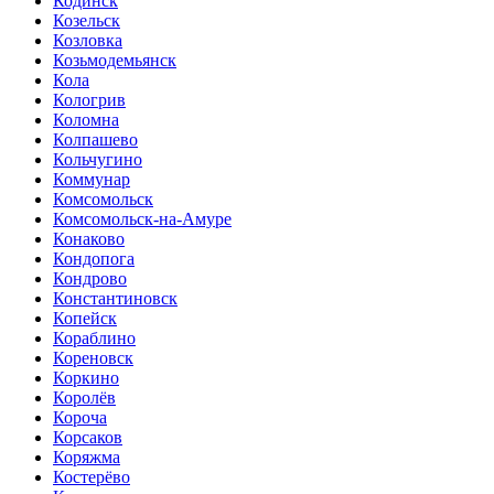
Кодинск
Козельск
Козловка
Козьмодемьянск
Кола
Кологрив
Коломна
Колпашево
Кольчугино
Коммунар
Комсомольск
Комсомольск-на-Амуре
Конаково
Кондопога
Кондрово
Константиновск
Копейск
Кораблино
Кореновск
Коркино
Королёв
Короча
Корсаков
Коряжма
Костерёво