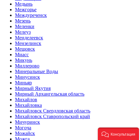
Медынь
Межгорье
Междуреченск
Мезень
Меленки
Мелеуз
Менделеевск
Мензелинск
Мещовск
Миасс
Микунь
Миллерово
Минеральные Воды
Минусинск
Миньяр
Мирный Якутия
Мирный Архангельская область
Михайлов
Михайловка
Михайловск Свердловская область
Михайловск Ставропольский край
Мичуринск
Могоча
Можайск
Консультация
Можга