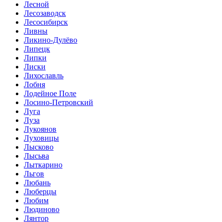
Лесной
Лесозаводск
Лесосибирск
Ливны
Ликино-Дулёво
Липецк
Липки
Лиски
Лихославль
Лобня
Лодейное Поле
Лосино-Петровский
Луга
Луза
Лукоянов
Луховицы
Лысково
Лысьва
Лыткарино
Льгов
Любань
Люберцы
Любим
Людиново
Лянтор