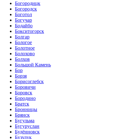
Богородицк
Богородск
Боготол
Богучар
Бодайбо
Бокситогорск
Болгар
Бологое
Болотное
Болохово
Болхов
Большой Камень
Бор
Борзя
Борисоглебск
Боровичи
Боровск
Бородино
Братск
Бронницы
Брянск
Бугульма
Бугуруслан
Будённовск
Бузулук