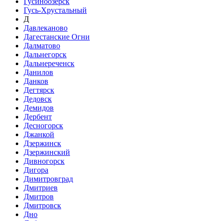
Гусиноозёрск
Гусь-Хрустальный
Д
Давлеканово
Дагестанские Огни
Далматово
Дальнегорск
Дальнереченск
Данилов
Данков
Дегтярск
Дедовск
Демидов
Дербент
Десногорск
Джанкой
Дзержинск
Дзержинский
Дивногорск
Дигора
Димитровград
Дмитриев
Дмитров
Дмитровск
Дно