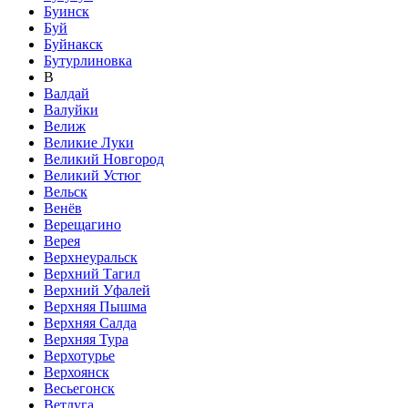
Буинск
Буй
Буйнакск
Бутурлиновка
В
Валдай
Валуйки
Велиж
Великие Луки
Великий Новгород
Великий Устюг
Вельск
Венёв
Верещагино
Верея
Верхнеуральск
Верхний Тагил
Верхний Уфалей
Верхняя Пышма
Верхняя Салда
Верхняя Тура
Верхотурье
Верхоянск
Весьегонск
Ветлуга