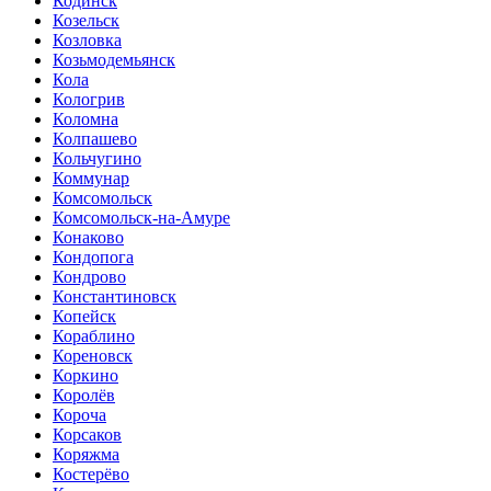
Кодинск
Козельск
Козловка
Козьмодемьянск
Кола
Кологрив
Коломна
Колпашево
Кольчугино
Коммунар
Комсомольск
Комсомольск-на-Амуре
Конаково
Кондопога
Кондрово
Константиновск
Копейск
Кораблино
Кореновск
Коркино
Королёв
Короча
Корсаков
Коряжма
Костерёво