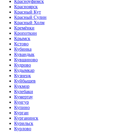
Красноуфимск
Красноярск
Красный Кут
Красный Сулин
Красный Холм
Кремёнки
Кропоткин
Крымск
Кстово
Кубинка
Кувандык
Кувшиново
Кудрово
Кудымкар
Кузнецк
Куйбышев
Кукмор
Кулебаки
Кумертау
Кунгур
Купино
Курган
Курганинск
Курильск
Курлово