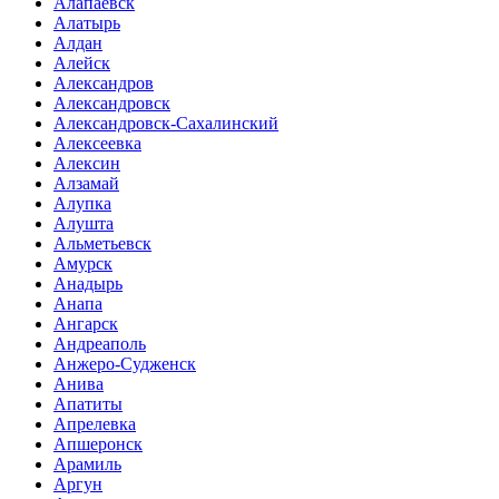
Алапаевск
Алатырь
Алдан
Алейск
Александров
Александровск
Александровск-Сахалинский
Алексеевка
Алексин
Алзамай
Алупка
Алушта
Альметьевск
Амурск
Анадырь
Анапа
Ангарск
Андреаполь
Анжеро-Судженск
Анива
Апатиты
Апрелевка
Апшеронск
Арамиль
Аргун