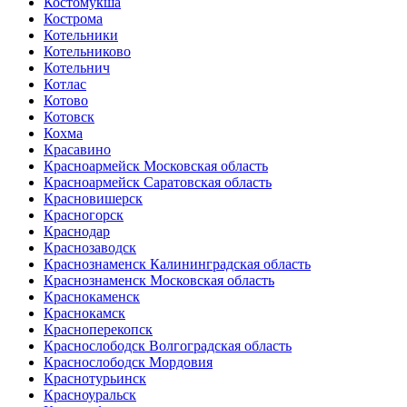
Костомукша
Кострома
Котельники
Котельниково
Котельнич
Котлас
Котово
Котовск
Кохма
Красавино
Красноармейск Московская область
Красноармейск Саратовская область
Красновишерск
Красногорск
Краснодар
Краснозаводск
Краснознаменск Калининградская область
Краснознаменск Московская область
Краснокаменск
Краснокамск
Красноперекопск
Краснослободск Волгоградская область
Краснослободск Мордовия
Краснотурьинск
Красноуральск