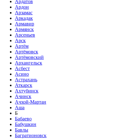
Ардатов
Ардон
Арзамас
Аркадак
Армавир
Армянск
Арсеньев
Арск
Артём
Артёмовск
Артёмовский
Архангельск
Асбест
Асино
Астрахань
Аткарск
Ахтубинск
Ачинск
Ачхой-Мартан
Аша
Б
Бабаево
Бабушкин
Бавлы
Багратионовск