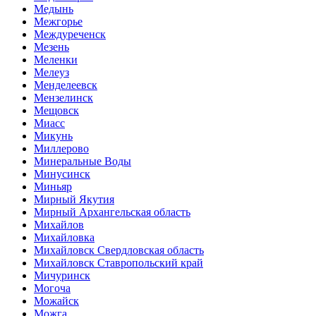
Медынь
Межгорье
Междуреченск
Мезень
Меленки
Мелеуз
Менделеевск
Мензелинск
Мещовск
Миасс
Микунь
Миллерово
Минеральные Воды
Минусинск
Миньяр
Мирный Якутия
Мирный Архангельская область
Михайлов
Михайловка
Михайловск Свердловская область
Михайловск Ставропольский край
Мичуринск
Могоча
Можайск
Можга