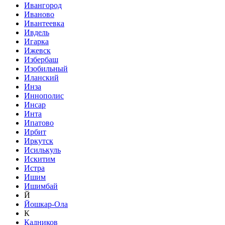
Ивангород
Иваново
Ивантеевка
Ивдель
Игарка
Ижевск
Избербаш
Изобильный
Иланский
Инза
Иннополис
Инсар
Инта
Ипатово
Ирбит
Иркутск
Исилькуль
Искитим
Истра
Ишим
Ишимбай
Й
Йошкар-Ола
К
Кадников