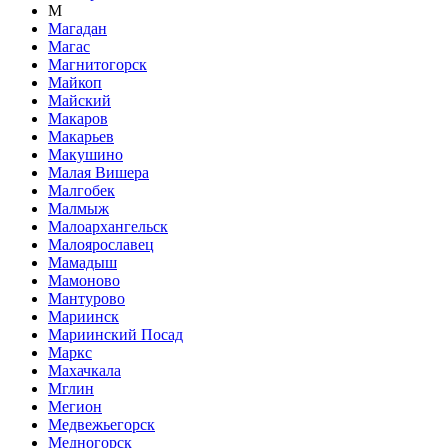
М
Магадан
Магас
Магнитогорск
Майкоп
Майский
Макаров
Макарьев
Макушино
Малая Вишера
Малгобек
Малмыж
Малоархангельск
Малоярославец
Мамадыш
Мамоново
Мантурово
Мариинск
Мариинский Посад
Маркс
Махачкала
Мглин
Мегион
Медвежьегорск
Медногорск