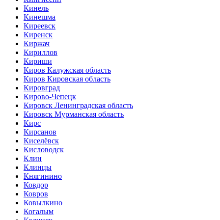
Кинель
Кинешма
Киреевск
Киренск
Киржач
Кириллов
Кириши
Киров Калужская область
Киров Кировская область
Кировград
Кирово-Чепецк
Кировск Ленинградская область
Кировск Мурманская область
Кирс
Кирсанов
Киселёвск
Кисловодск
Клин
Клинцы
Княгинино
Ковдор
Ковров
Ковылкино
Когалым