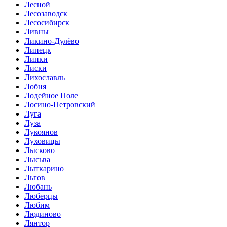
Лесной
Лесозаводск
Лесосибирск
Ливны
Ликино-Дулёво
Липецк
Липки
Лиски
Лихославль
Лобня
Лодейное Поле
Лосино-Петровский
Луга
Луза
Лукоянов
Луховицы
Лысково
Лысьва
Лыткарино
Льгов
Любань
Люберцы
Любим
Людиново
Лянтор