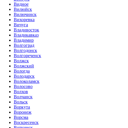
Видное
Вилюйск
Вилючинск
Вихоревка
Вичуга
Владивосток
Владикавказ
Владимир
Волгоград
Волгодонск
Волгореченск
Волжск
Волжский
Вологда
Володарск
Волоколамск
Волосово
Волхов
Волчанск
Вольск
Воркута
Воронеж
Ворсма
Воскресенск
Воткинск