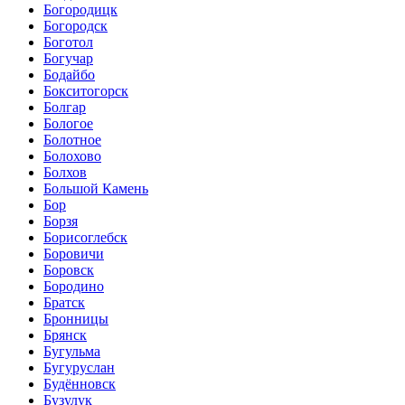
Богородицк
Богородск
Боготол
Богучар
Бодайбо
Бокситогорск
Болгар
Бологое
Болотное
Болохово
Болхов
Большой Камень
Бор
Борзя
Борисоглебск
Боровичи
Боровск
Бородино
Братск
Бронницы
Брянск
Бугульма
Бугуруслан
Будённовск
Бузулук