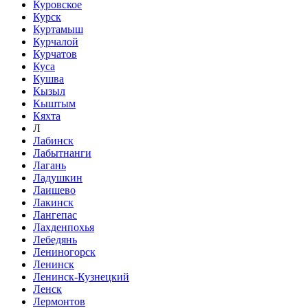
Куровское
Курск
Куртамыш
Курчалой
Курчатов
Куса
Кушва
Кызыл
Кыштым
Кяхта
Л
Лабинск
Лабытнанги
Лагань
Ладушкин
Лаишево
Лакинск
Лангепас
Лахденпохья
Лебедянь
Лениногорск
Ленинск
Ленинск-Кузнецкий
Ленск
Лермонтов