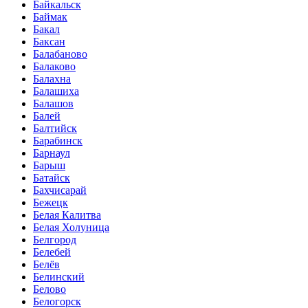
Байкальск
Баймак
Бакал
Баксан
Балабаново
Балаково
Балахна
Балашиха
Балашов
Балей
Балтийск
Барабинск
Барнаул
Барыш
Батайск
Бахчисарай
Бежецк
Белая Калитва
Белая Холуница
Белгород
Белебей
Белёв
Белинский
Белово
Белогорск