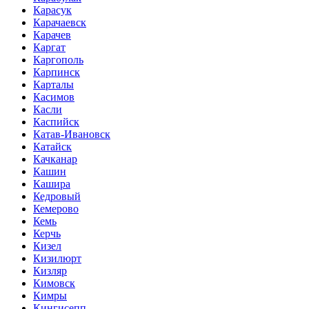
Карасук
Карачаевск
Карачев
Каргат
Каргополь
Карпинск
Карталы
Касимов
Касли
Каспийск
Катав-Ивановск
Катайск
Качканар
Кашин
Кашира
Кедровый
Кемерово
Кемь
Керчь
Кизел
Кизилюрт
Кизляр
Кимовск
Кимры
Кингисепп