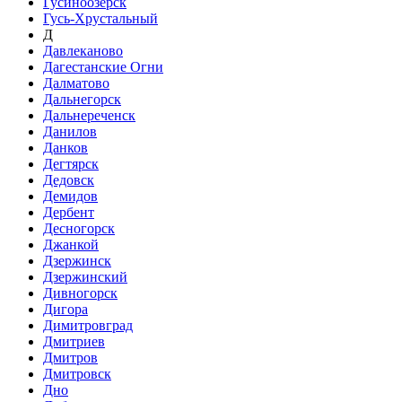
Гусиноозёрск
Гусь-Хрустальный
Д
Давлеканово
Дагестанские Огни
Далматово
Дальнегорск
Дальнереченск
Данилов
Данков
Дегтярск
Дедовск
Демидов
Дербент
Десногорск
Джанкой
Дзержинск
Дзержинский
Дивногорск
Дигора
Димитровград
Дмитриев
Дмитров
Дмитровск
Дно