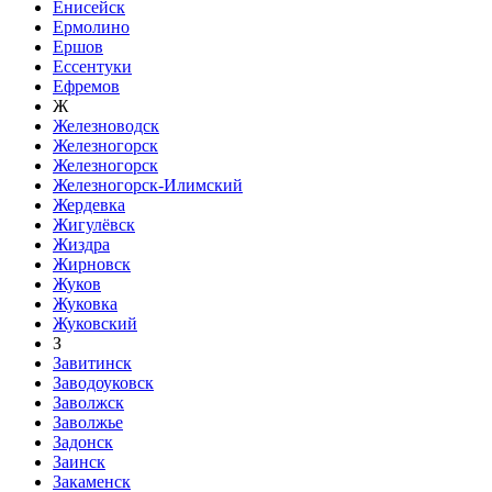
Енисейск
Ермолино
Ершов
Ессентуки
Ефремов
Ж
Железноводск
Железногорск
Железногорск
Железногорск-Илимский
Жердевка
Жигулёвск
Жиздра
Жирновск
Жуков
Жуковка
Жуковский
З
Завитинск
Заводоуковск
Заволжск
Заволжье
Задонск
Заинск
Закаменск