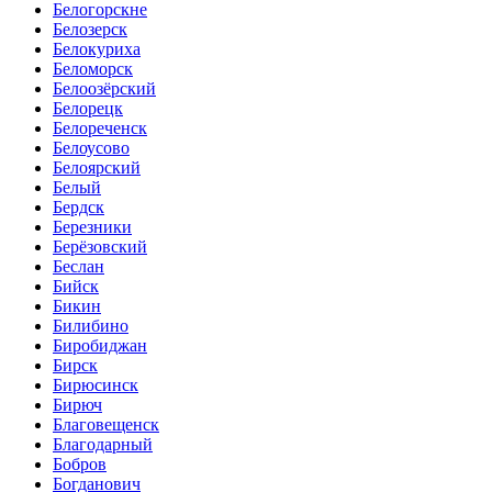
Белогорскне
Белозерск
Белокуриха
Беломорск
Белоозёрский
Белорецк
Белореченск
Белоусово
Белоярский
Белый
Бердск
Березники
Берёзовский
Беслан
Бийск
Бикин
Билибино
Биробиджан
Бирск
Бирюсинск
Бирюч
Благовещенск
Благодарный
Бобров
Богданович