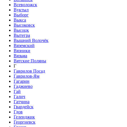
Всеволожск
Вуктыл
Выборг
Выкса
Высоковск
Высоцк
Вытегра
Вышний Волочёк
Вяземский
Вязники
Вязьма
Вятские Поляны
Г
Гаврилов Посад
Гаврилов-Ям
Гагарин
Гаджиево
Гай
Галич
Гатчина
Гвардейск
Гдов
Геленджик
Георгиевск