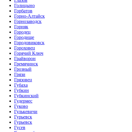
Глазов
Голицыно
Горбатов
Горно-Алтайск
Горнозаводск
Горняк
Городец
Городище
Городовиковск
Гороховец
Горячий Ключ
Грайворон
Гремячинск
Грозный
Грязи
Грязовец
Губаха
Губкин
Губкинский
Гудермес
Гуково
Гулькевичи
Гурьевск
Гурьевск
Гусев