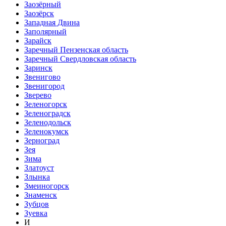
Заозёрный
Заозёрск
Западная Двина
Заполярный
Зарайск
Заречный Пензенская область
Заречный Свердловская область
Заринск
Звенигово
Звенигород
Зверево
Зеленогорск
Зеленоградск
Зеленодольск
Зеленокумск
Зерноград
Зея
Зима
Златоуст
Злынка
Змеиногорск
Знаменск
Зубцов
Зуевка
И