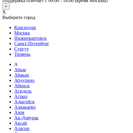
Поддержка отвечает с 09:00 - 18:00 (время Москвы)
×
X
Выберите город
Краснодар
Москва
Нижневартовск
Санкт-Петербург
Сургут
Тюмень
А
Абаза
Абакан
Абдулино
Абинск
Агидель
Агрыз
Адыгейск
Азнакаево
Азов
Ак-Довурак
Аксай
Алагир