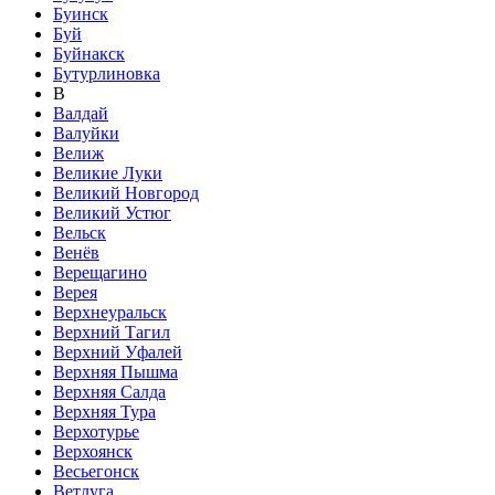
Буинск
Буй
Буйнакск
Бутурлиновка
В
Валдай
Валуйки
Велиж
Великие Луки
Великий Новгород
Великий Устюг
Вельск
Венёв
Верещагино
Верея
Верхнеуральск
Верхний Тагил
Верхний Уфалей
Верхняя Пышма
Верхняя Салда
Верхняя Тура
Верхотурье
Верхоянск
Весьегонск
Ветлуга