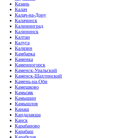
Казань
Калач
Калач-на-Дону
Калачинск
Калининград
Калининск
Калтан
Калуга
Калязин
Камбарка
Каменка
Каменногорск
Каменск-Уральский
Каменск-Шахтинский
Камень-на-Оби
Камешково
Камызяк
Камышин
Камышлов
Канаш
Кандалакша
Канск
Карабаново
Карабаш
Карабулак