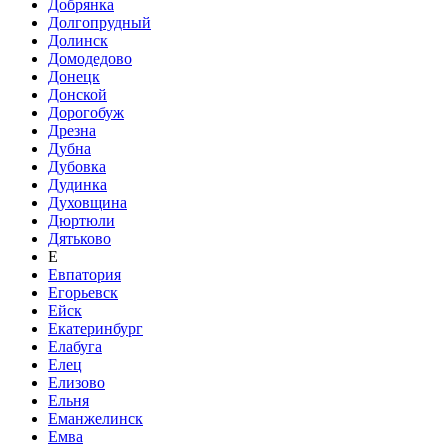
Добрянка
Долгопрудный
Долинск
Домодедово
Донецк
Донской
Дорогобуж
Дрезна
Дубна
Дубовка
Дудинка
Духовщина
Дюртюли
Дятьково
Е
Евпатория
Егорьевск
Ейск
Екатеринбург
Елабуга
Елец
Елизово
Ельня
Еманжелинск
Емва